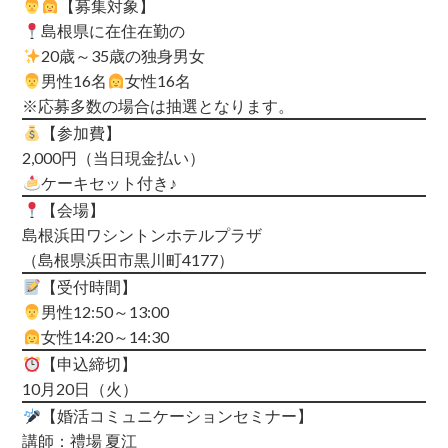
【募集対象】
島根県に在住在勤の
20歳～35歳の独身男女
男性16名
女性16名
※応募多数の場合は抽選となります。
【参加費】
2,000円（当日現金払い）
ケーキセット付き♪
【会場】
島根浜田ワシントンホテルプラザ
（島根県浜田市黒川町4177）
【受付時間】
男性
12:50～13:00
女性
14:20～14:30
【申込締切】
10月20日（火）
【婚活コミュニケーションセミナー】
講師：禮場 夏江