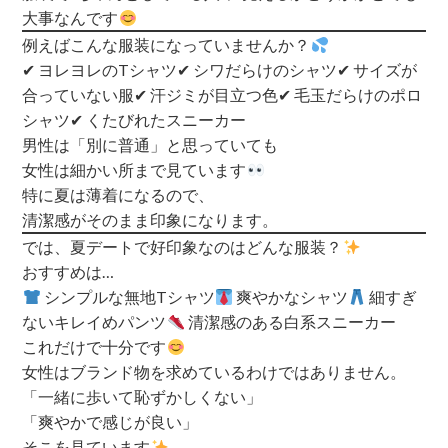
大事なんです
例えばこんな服装になっていませんか？
✔ ヨレヨレのTシャツ
✔ シワだらけのシャツ
✔ サイズが
合っていない服
✔ 汗ジミが目立つ色
✔ 毛玉だらけのポロ
シャツ
✔ くたびれたスニーカー
男性は「別に普通」と思っていても
女性は細かい所まで見ています
特に夏は薄着になるので、
清潔感がそのまま印象になります。
では、夏デートで好印象なのはどんな服装？
おすすめは…
シンプルな無地Tシャツ
爽やかなシャツ
細すぎ
ないキレイめパンツ
清潔感のある白系スニーカー
これだけで十分です
女性はブランド物を求めているわけではありません。
「一緒に歩いて恥ずかしくない」
「爽やかで感じが良い」
そこを見ています