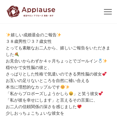
嬉しい成婚退会のご報告
３８歳男性♡３７歳女性
とっても素敵なお二人から、嬉しいご報告をいただきま
した
お見合いからわずか４ヶ月ちょっとでゴールイン
穏やかで女性脳の彼と、
さっぱりとした性格で気遣いのできる男性脳の彼女
お互いの足りないところを自然に補い合える
本当に理想的なカップルです
「私からプロポーズしようかしら
」と笑う彼女
「私が彼を幸せにします」と言えるその言葉に、
お二人の信頼関係の深さを感じました
少しおっちょこちょいな彼女を