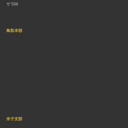
ザ 506
鳥取本部
米子支部