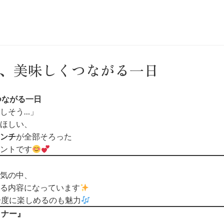
、美味しくつながる一日
つながる一日
しそう…」
ほしい、
ンチ
が全部そろった
ントです
気の中、
る内容になっています
一度に楽しめるのも魅力
ミナー』