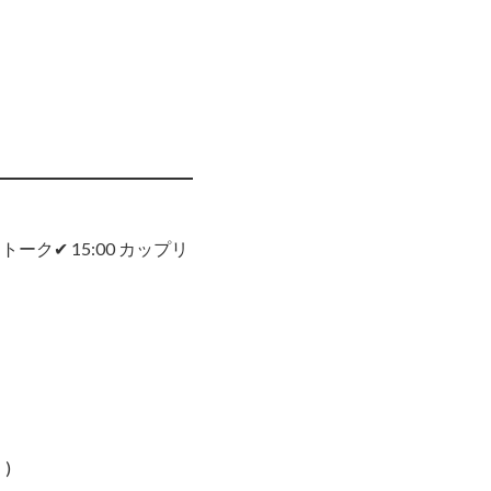
対1トーク
✔ 15:00 カップリ
)