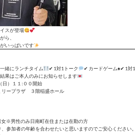
イスが登場
がら、
がいっぱいです
女一緒にランチタイム
✔ 1対1トーク
✔ カードゲーム♠️
✔ 1
結果はご本人のみにお知らせします
日（日）１１:００開始
ミリープラザ ３階稲盛ホール
男女
※男性のみ日南町在住または在勤の方
り、参加者の年齢を合わせたいと思いますのでご安心ください。