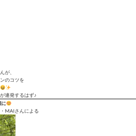
んが、
ンのコツを
が連発するはず♪
顔に
・MAIさんによる