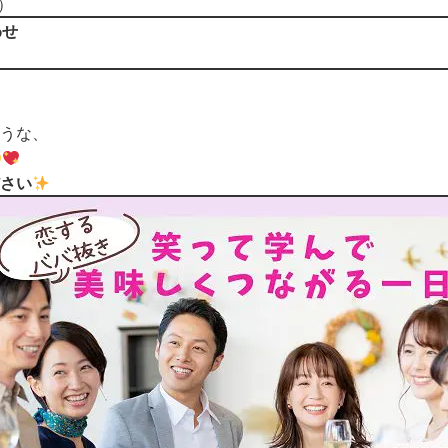
）
わせ
」
うな、
さい