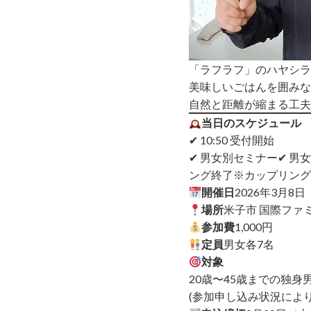
「ラフラフ」のハヤシラ
美味しいごはんを囲みな
自然と距離が縮まる工夫
当日のスケジュール
✔ 10:50 受付開始
✔ 男女別セミナー
✔ 男
ング終了
※カップリング
開催日
2026年3月8
場所
米子市 国際ファ
参加費
1,000円
定員
男女各7名
対象
20歳〜45歳までの独身
(参加申し込み状況によ