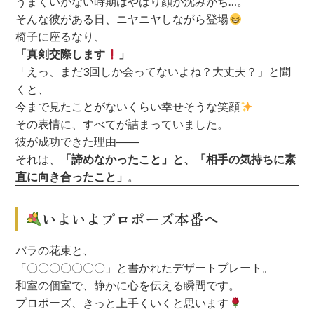
うまくいかない時期はやはり顔が沈みがち…。
そんな彼がある日、ニヤニヤしながら登場
椅子に座るなり、
「真剣交際します
」
「えっ、まだ3回しか会ってないよね？大丈夫？」と聞
くと、
今まで見たことがないくらい幸せそうな笑顔
その表情に、すべてが詰まっていました。
彼が成功できた理由――
それは、
「諦めなかったこと」と、「相手の気持ちに素
直に向き合ったこと」
。
いよいよプロポーズ本番へ
バラの花束と、
「〇〇〇〇〇〇〇」と書かれたデザートプレート。
和室の個室で、静かに心を伝える瞬間です。
プロポーズ、きっと上手くいくと思います